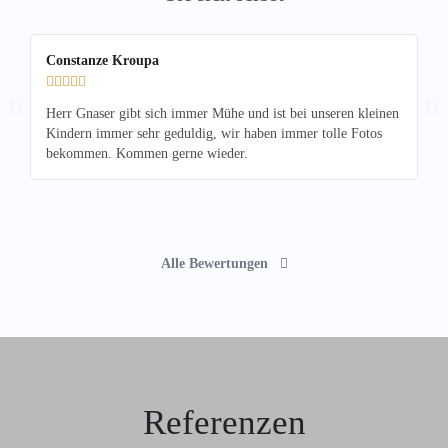
Constanze Kroupa
Su






Herr Gnaser gibt sich immer Mühe und ist bei unseren kleinen
He
Kindern immer sehr geduldig, wir haben immer tolle Fotos
fr
bekommen. Kommen gerne wieder.
Alle Bewertungen
Referenzen